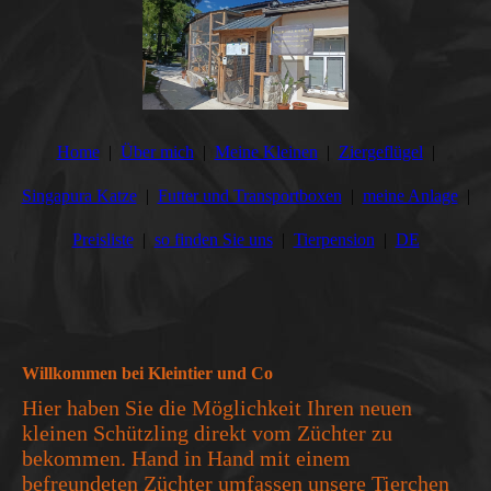
Home
Über mich
Meine Kleinen
Ziergeflügel
Singapura Katze
Futter und Transportboxen
meine Anlage
Preisliste
so finden Sie uns
Tierpension
DE
Willkommen bei Kleintier und Co
Hier haben Sie die Möglichkeit Ihren neuen
kleinen Schützling direkt vom Züchter zu
bekommen. Hand in Hand mit einem
befreundeten Züchter umfassen unsere Tierchen