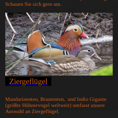
Schauen Sie sich gern um.
Ziergeflügel
Mandarinenten, Brautenten, und Indio Gigante
(größte Hühnervogel weltweit) umfasst unsere
Auswahl an Ziergeflügel.