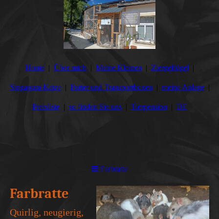
Home
Über mich
Meine Kleinen
Ziergeflügel
Singapura Katze
Futter und Transportboxen
meine Anlage
Preisliste
so finden Sie uns
Tierpension
DE
Farbratte
Farbratte
Quirlig, neugierig,